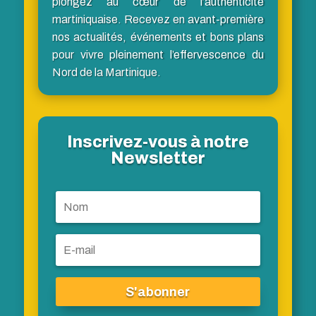
plongez au cœur de l’authenticité
martiniquaise. Recevez en avant-première
nos actualités, événements et bons plans
pour vivre pleinement l’effervescence du
Nord de la Martinique.
Inscrivez-vous à notre
Newsletter
S'abonner