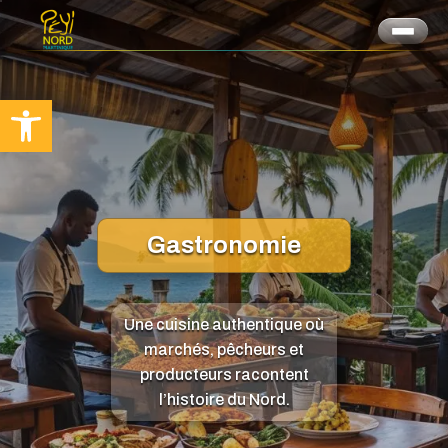
Ouvrir la barre d’outils
Gastronomie
Une cuisine authentique où
marchés, pêcheurs et
producteurs racontent
l’histoire du Nord.