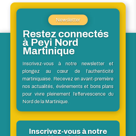
Newsletter
Restez connectés
à Peyi Nord
Martinique
Inscrivez-vous à notre newsletter et
plongez au cœur de l’authenticité
martiniquaise. Recevez en avant-première
nos actualités, événements et bons plans
pour vivre pleinement l’effervescence du
Nord de la Martinique.
Inscrivez-vous à notre