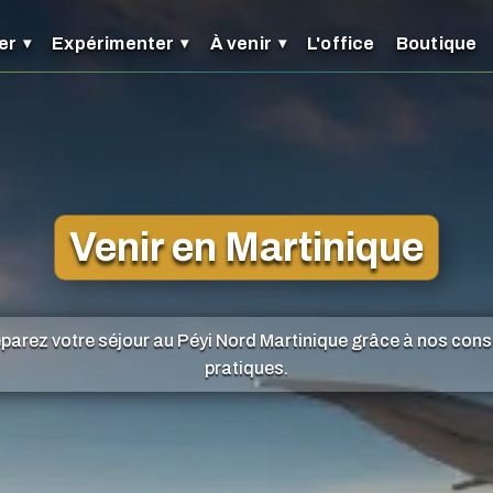
er
Expérimenter
À venir
L'office
Boutique
Venir en Martinique
parez votre séjour au Péyi Nord Martinique grâce à nos cons
pratiques.