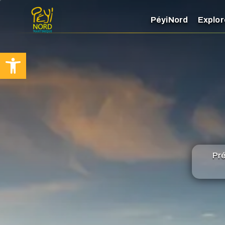
PéyiNord
Explor
Ouvrir la barre d’outils
Pré