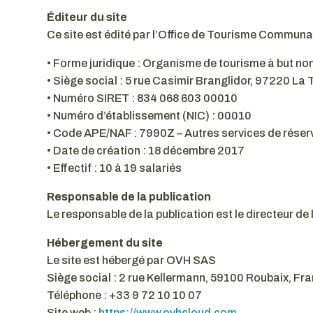
Éditeur du site
Ce site est édité par l’Office de Tourisme Communa
• Forme juridique : Organisme de tourisme à but non
• Siège social : 5 rue Casimir Branglidor, 97220 La 
• Numéro SIRET : 834 068 603 00010
• Numéro d’établissement (NIC) : 00010
• Code APE/NAF : 7990Z – Autres services de réserv
• Date de création : 18 décembre 2017
• Effectif : 10 à 19 salariés
Responsable de la publication
Le responsable de la publication est le directeur d
Hébergement du site
Le site est hébergé par OVH SAS
Siège social : 2 rue Kellermann, 59100 Roubaix, Fr
Téléphone : +33 9 72 10 10 07
Site web :
https://www.ovhcloud.com