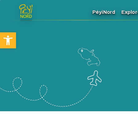
PéyiNord
Explor
Ouvrir la barre d’outils