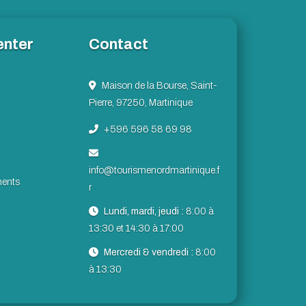
enter
Contact
Maison de la Bourse, Saint-
Pierre, 97250, Martinique
+596 596 58 69 98
info@tourismenordmartinique.f
ents
r
Lundi, mardi, jeudi :
8:00 à
13:30 et 14:30 à 17:00
Mercredi & vendredi :
8:00
à 13:30