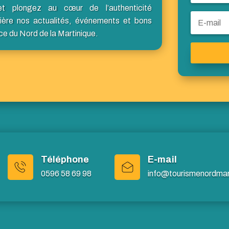
et plongez au cœur de l’authenticité
ière nos actualités, événements et bons
ce du Nord de la Martinique.
Téléphone
E-mail
0596 58 69 98
info@tourismenordmart