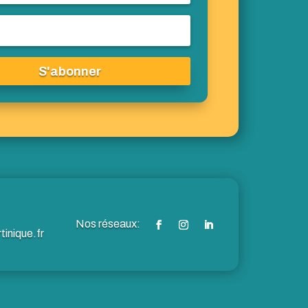
S'abonner
inique.fr