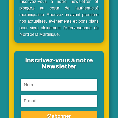
Inscrivez-vous à notre newsletter et
plongez au cœur de l’authenticité
martiniquaise. Recevez en avant-première
nos actualités, événements et bons plans
pour vivre pleinement l’effervescence du
Nord de la Martinique.
Inscrivez-vous à notre
Newsletter
S'abonner