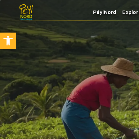
PéyiNord
Explor
Ouvrir la barre d’outils