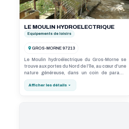
LE MOULIN HYDROELECTRIQUE
Equipements de loisirs
GROS-MORNE 97213
Le Moulin hydroélectrique du Gros-Morne se
trouve aux portes du Nord de l’île, au cœur d'une
nature généreuse, dans un coin de paradis
bordé par la rivière de la petite lézarde, qui
Afficher les détails
actionne sa roue et donne son nom au quartier.
Créé en 1933 par Monsieur Henry Marie Callixte,
un artisan ingénieux natif du bourg, le Moulin du
Gros-Morne compte parmi les premières unités
de production électrifiées et reste le dernier
moulin en activité de la Martinique. Du temps de
l'Amiral Robert, il produisait suffisamment