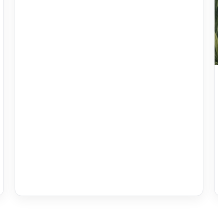
vous sera servi et régalera vos papilles.
Animations Bèlè : Une après-midi qui sera
rythmée par les sonorités et danses
traditionnelles.