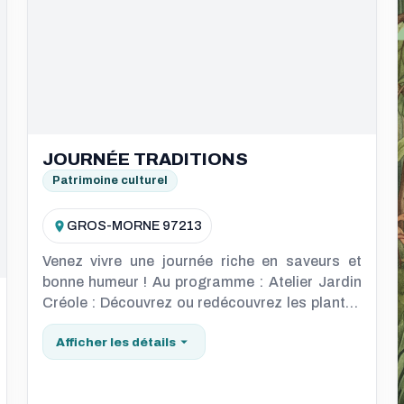
JOURNÉE TRADITIONS
Patrimoine culturel
GROS-MORNE 97213
Venez vivre une journée riche en saveurs et
bonne humeur ! Au programme : Atelier Jardin
Créole : Découvrez ou redécouvrez les plantes
et fleurs du pays ainsi que leurs histoire et
Afficher les détails
vertus. Atelier culinaire : Apprenez ou
réapprenez à cuisiner une spécialité local.
Déjeuner "Bokay" : Un repas purement local