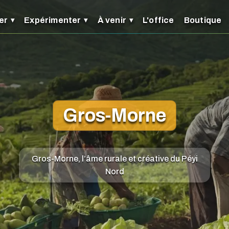
er
Expérimenter
À venir
L'office
Boutique
Gros-Morne
Gros-Morne, l’âme rurale et créative du Péyi
Nord