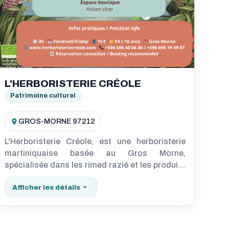
L'HERBORISTERIE CRÉOLE
Patrimoine culturel
GROS-MORNE 97212
L'Herboristerie Créole, est une herboristerie
martiniquaise basée au Gros Morne,
spécialisée dans les rimed razié et les produits
bien‑être issus de notre jardin certifié
Afficher les détails
Agriculture Biologique (AB). Nous cultivons et
transformons de façon 100% artisanale une
vingtaine de plantes locales (de la plantation
au conditionnement) afin de proposer des