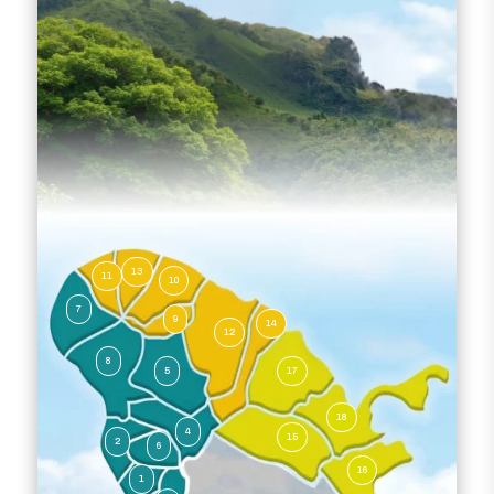
13
11
10
7
9
14
12
8
5
17
18
4
15
2
6
16
1