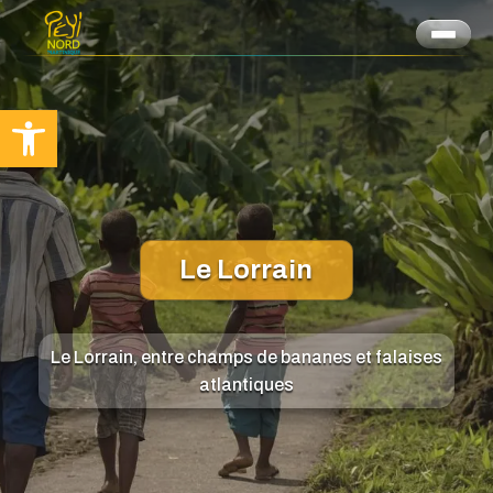
Ouvrir la barre d’outils
Le Lorrain
Le Lorrain, entre champs de bananes et falaises
atlantiques