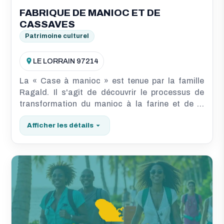
FABRIQUE DE MANIOC ET DE
CASSAVES
Patrimoine culturel
LE LORRAIN 97214
La « Case à manioc » est tenue par la famille
Ragald. Il s'agit de découvrir le processus de
transformation du manioc à la farine et de la
farine aux kassavs (de grosses galettes) et en
Afficher les détails
boulettes pour préparer le féroce d'avocat (repas
à base de farine de manioc et d'avocat)
azmartinique.com