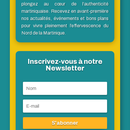
plongez au cœur de l’authenticité
martiniquaise. Recevez en avant-première
nos actualités, événements et bons plans
pour vivre pleinement l’effervescence du
Nord de la Martinique.
Inscrivez-vous à notre
Newsletter
S'abonner