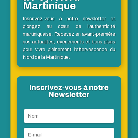
Martinique
Inscrivez-vous à notre newsletter et
plongez au cœur de l’authenticité
martiniquaise. Recevez en avant-première
nos actualités, événements et bons plans
pour vivre pleinement l’effervescence du
Nord de la Martinique.
Inscrivez-vous à notre
Newsletter