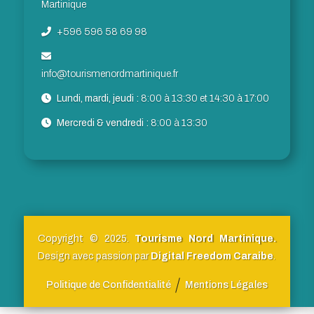
Martinique
+596 596 58 69 98
info@tourismenordmartinique.fr
Lundi, mardi, jeudi :
8:00 à 13:30 et 14:30 à 17:00
Mercredi & vendredi :
8:00 à 13:30
Copyright © 2025.
Tourisme Nord Martinique.
Design avec passion par
Digital Freedom Caraibe
.
Politique de Confidentialité
Mentions Légales