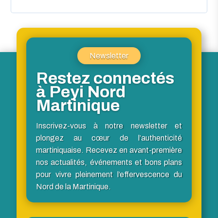
Newsletter
Restez connectés
à Peyi Nord
Martinique
Inscrivez-vous à notre newsletter et
plongez au cœur de l’authenticité
martiniquaise. Recevez en avant-première
nos actualités, événements et bons plans
pour vivre pleinement l’effervescence du
Nord de la Martinique.