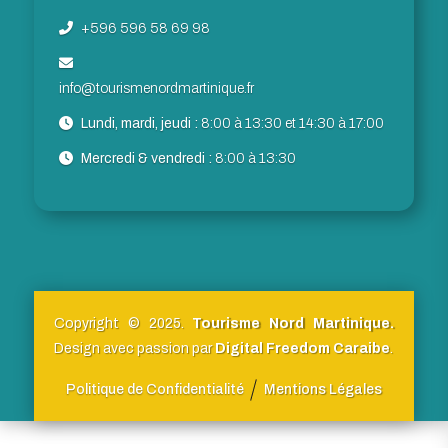
+596 596 58 69 98
info@tourismenordmartinique.fr
Lundi, mardi, jeudi :
8:00 à 13:30 et 14:30 à 17:00
Mercredi & vendredi :
8:00 à 13:30
Copyright © 2025.
Tourisme Nord Martinique.
Design avec passion par
Digital Freedom Caraibe
.
Politique de Confidentialité
Mentions Légales