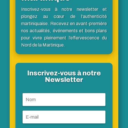
Inscrivez-vous à notre newsletter et
plongez au cœur de l’authenticité
martiniquaise. Recevez en avant-première
nos actualités, événements et bons plans
pour vivre pleinement l’effervescence du
Nord de la Martinique.
Inscrivez-vous à notre
Newsletter