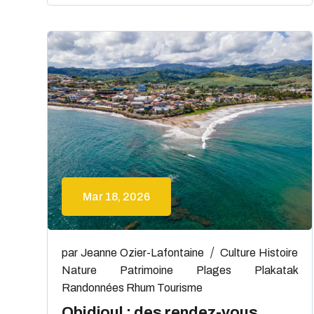
Mar 18, 2026
par
Jeanne Ozier-Lafontaine
Culture
Histoire
Nature
Patrimoine
Plages
Plakatak
Randonnées
Rhum
Tourisme
Obidjoul : des rendez-vous