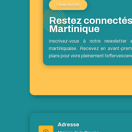
Newsletter
Restez connectés
Martinique
Inscrivez-vous à notre newsletter 
martiniquaise. Recevez en avant-prem
plans pour vivre pleinement l’effervescen
Adresse