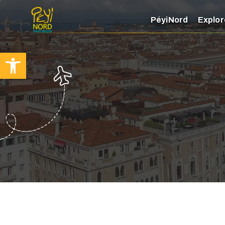
PéyiNord
Explor
Ouvrir la barre d’outils