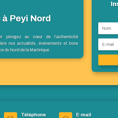
In
 à Peyi Nord
et plongez au cœur de l’authenticité
ière nos actualités, événements et bons
ce du Nord de la Martinique.
Téléphone
E-mail