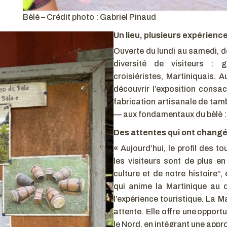
Bèlè – Crédit photo : Gabriel Pinaud
Un lieu, plusieurs expérienc
Ouverte du lundi au samedi, de
diversité de visiteurs : g
croisiéristes, Martiniquais. A
découvrir l’exposition consac
fabrication artisanale de tamb
— aux fondamentaux du bèlè : 
Des attentes qui ont chang
«
Aujourd’hui, le profil des to
les visiteurs sont de plus e
culture et de notre histoire”,
qui anime la Martinique au 
l’expérience touristique. La 
attente. Elle offre une opport
le Nord, en intégrant une appro