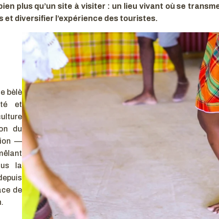
bien plus qu’un site à visiter : un lieu vivant où se trans
s et diversifier l’expérience des touristes.
le bèlè
nté et
culture
son du
tion —
mêlant
us la
depuis
ace de
n.