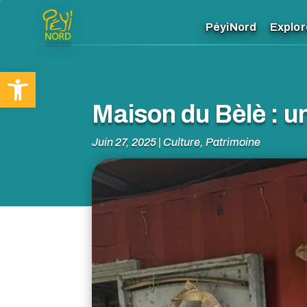
PéyiNord
Explor
Ouvrir la barre d’outils
Maison du Bèlè : u
Juin 27, 2025
|
Culture
,
Patrimoine