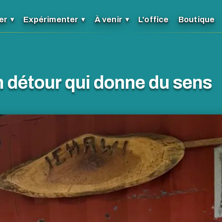
er
Expérimenter
À venir
L'office
Boutique
n détour qui donne du sens