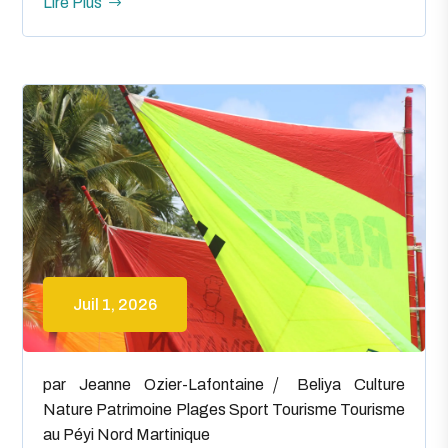
Lire Plus
Juil 1, 2026
par
Jeanne Ozier-Lafontaine
Beliya
Culture
Nature
Patrimoine
Plages
Sport
Tourisme
Tourisme
au Péyi Nord Martinique