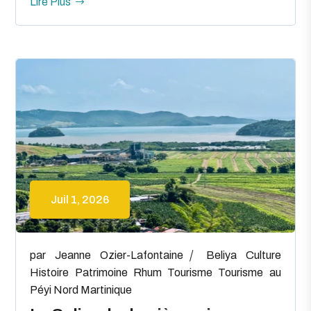
Lire Plus
Juil 1, 2026
par
Jeanne Ozier-Lafontaine
Beliya
Culture
Histoire
Patrimoine
Rhum
Tourisme
Tourisme au
Péyi Nord Martinique