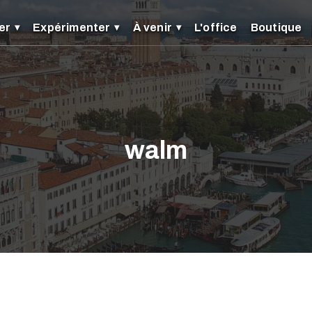
er
Expérimenter
À venir
L'office
Boutique
walm