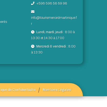
+596 596 58 69 98
info@tourismenordmartinique.f
ents
r
Lundi, mardi, jeudi :
8:00 à
13:30 et 14:30 à 17:00
Mercredi & vendredi :
8:00
à 13:30
tique de Confidentialité
Mentions Légales