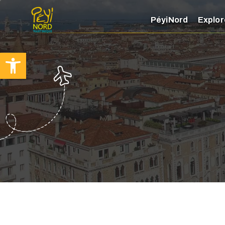
PéyiNord
Explor
Ouvrir la barre d’outils