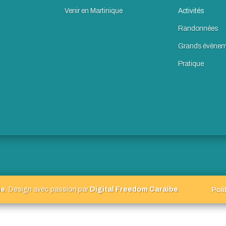
Venir en Martinique
Activités
Randonnées
Grands évènem
Pratique
e.
Design avec passion par
Digital Freedom Caraibe
.
Poli