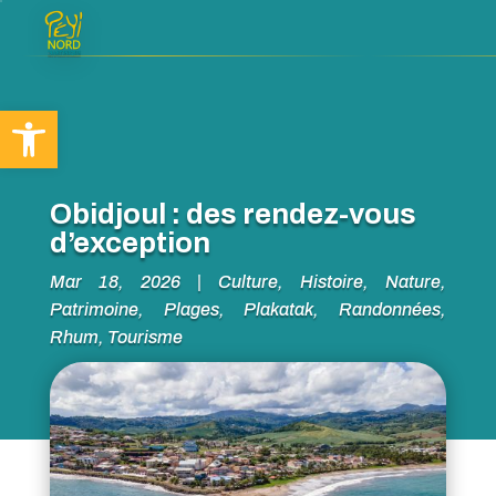
Ouvrir la barre d’outils
Obidjoul : des rendez-vous
d’exception
Mar 18, 2026
|
Culture
,
Histoire
,
Nature
,
Patrimoine
,
Plages
,
Plakatak
,
Randonnées
,
Rhum
,
Tourisme