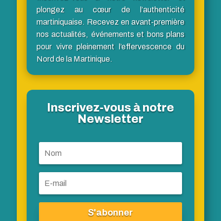
plongez au cœur de l’authenticité
martiniquaise. Recevez en avant-première
nos actualités, événements et bons plans
pour vivre pleinement l’effervescence du
Nord de la Martinique.
Inscrivez-vous à notre
Newsletter
S'abonner