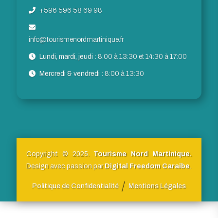
+596 596 58 69 98
info@tourismenordmartinique.fr
Lundi, mardi, jeudi :
8:00 à 13:30 et 14:30 à 17:00
Mercredi & vendredi :
8:00 à 13:30
Copyright © 2025.
Tourisme Nord Martinique.
Design avec passion par
Digital Freedom Caraibe
.
Politique de Confidentialité
Mentions Légales