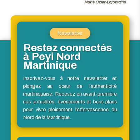
Marie Ozier-Lafontaine
Newsletter
Restez connectés
à Peyi Nord
Martinique
Inscrivez-vous à notre newsletter et
plongez au cœur de l’authenticité
martiniquaise. Recevez en avant-première
nos actualités, événements et bons plans
pour vivre pleinement l’effervescence du
Nord de la Martinique.