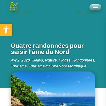
Ouvrir la barre d’outils
Quatre randonnées pour
saisir l’âme du Nord
Avr 2, 2026
|
Beliya
,
Nature
,
Plages
,
Randonnées
,
Tourisme
,
Tourisme au Péyi Nord Martinique