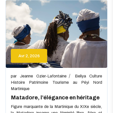
Avr 2, 2026
par
Jeanne Ozier-Lafontaine
Beliya
Culture
Histoire
Patrimoine
Tourisme au Péyi Nord
Martinique
Matadore, l’élégance en héritage
Figure marquante de la Martinique du XIXe siècle,
la Matadore incarne une féminité libre, fière et