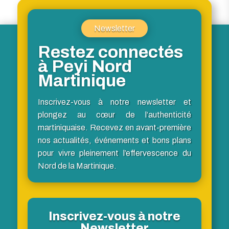
Newsletter
Restez connectés
à Peyi Nord
Martinique
Inscrivez-vous à notre newsletter et
plongez au cœur de l’authenticité
martiniquaise. Recevez en avant-première
nos actualités, événements et bons plans
pour vivre pleinement l’effervescence du
Nord de la Martinique.
Inscrivez-vous à notre
Newsletter