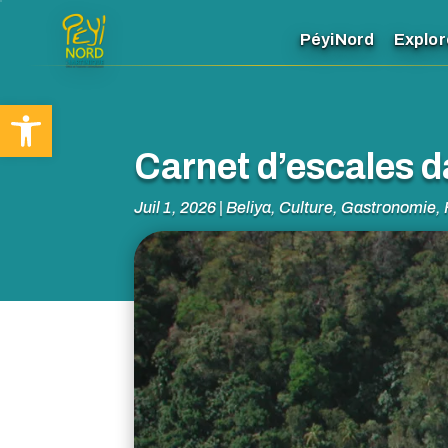
PéyiNord
Explor
Ouvrir la barre d’outils
Carnet d’escales d
Juil 1, 2026
|
Beliya
,
Culture
,
Gastronomie
,