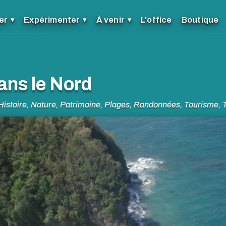
er
Expérimenter
À venir
L'office
Boutique
ans le Nord
Histoire
,
Nature
,
Patrimoine
,
Plages
,
Randonnées
,
Tourisme
,