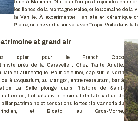
face à Manman Dlo, que l’on peut rejoindre en snorkel
les flancs de la Montagne Pelée, et le Domaine de la
la Vanille. À expérimenter : un atelier céramique
Pierre, ou une sortie sunset avec Tropic Voile dans la b
patrimoine et grand air
uvez opter pour le French Coco
timiste près de la Caravelle ; Chez Tante Arlette,
iliale et authentique. Pour déjeuner, cap sur le North
ou à L’Aquarium, au Marigot, entre restaurant, bar à
tation La Salle plonge dans l’histoire de Saint-
 Lorrain, fait découvrir le circuit de fabrication de
 allier patrimoine et sensations fortes : la Vannerie du
mérindien, et Bicato, au Gros-Morne,
s.