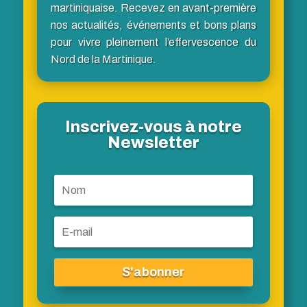
martiniquaise. Recevez en avant-première
nos actualités, événements et bons plans
pour vivre pleinement l’effervescence du
Nord de la Martinique.
Inscrivez-vous à notre
Newsletter
S'abonner