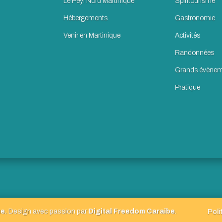
Le Péyi Nord Martinique
Spiritourisme
Hébergements
Gastronomie
Venir en Martinique
Activités
Randonnées
Grands évènem
Pratique
e.
Design avec passion par
Digital Freedom Caraibe
.
Poli