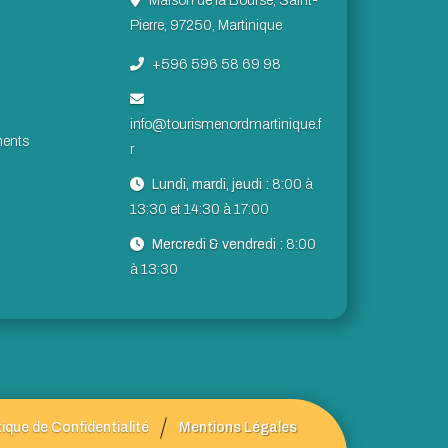
Maison de la Bourse, Saint-
Pierre, 97250, Martinique
+596 596 58 69 98
info@tourismenordmartinique.f
ents
r
Lundi, mardi, jeudi :
8:00 à
13:30 et 14:30 à 17:00
Mercredi & vendredi :
8:00
à 13:30
tique de Confidentialité
Mentions Légales