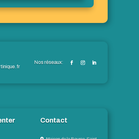
inique.fr
enter
Contact