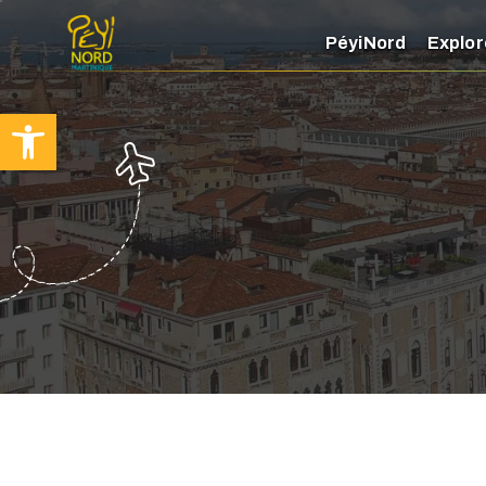
PéyiNord
Explor
Ouvrir la barre d’outils