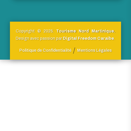
Copyright © 2025.
Tourisme Nord Martinique.
Design avec passion par
Digital Freedom Caraibe
.
Politique de Confidentialité
Mentions Légales