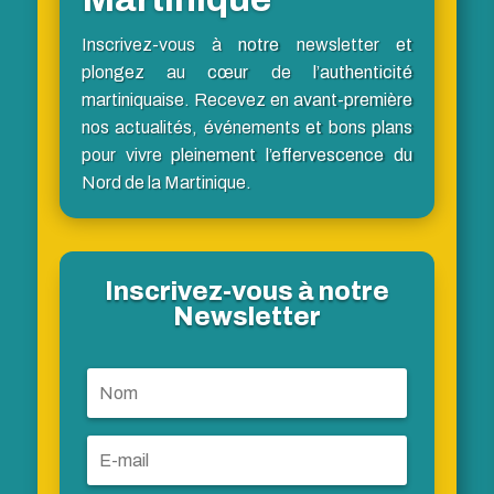
Inscrivez-vous à notre newsletter et
plongez au cœur de l’authenticité
martiniquaise. Recevez en avant-première
nos actualités, événements et bons plans
pour vivre pleinement l’effervescence du
Nord de la Martinique.
Inscrivez-vous à notre
Newsletter