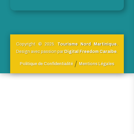
Copyright © 2025.
Tourisme Nord Martinique.
Design avec passion par
Digital Freedom Caraibe
.
Politique de Confidentialité
Mentions Légales