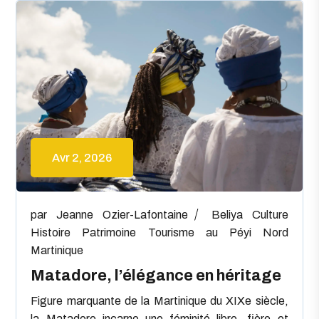
Avr 2, 2026
par
Jeanne Ozier-Lafontaine
Beliya
Culture
Histoire
Patrimoine
Tourisme au Péyi Nord
Martinique
Matadore, l’élégance en héritage
Figure marquante de la Martinique du XIXe siècle,
la Matadore incarne une féminité libre, fière et