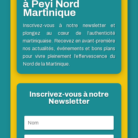
à Peyi Nord
Martinique
Inscrivez-vous à notre newsletter et
plongez au cœur de l’authenticité
martiniquaise. Recevez en avant-première
nos actualités, événements et bons plans
pour vivre pleinement l’effervescence du
Nord de la Martinique.
Inscrivez-vous à notre
Newsletter