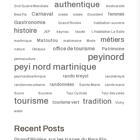
authentique
2nd Guerre Mondiale
biodiversité
Carnaval
femmes
Bwa Flo
creole
créole
Dissident
Gastronomie
Grand'Rivière
habitation-sucrerie
histoire
JEP
kaynou
lasotè
L’Habitation La Salle
métiers
Matoutou
martinique
matrimoine
Mode
office de tourisme
Patrimoine
nature
Obidjoul
peyinord
permaculture
peyi nord martinique
rando kreyol
peyinordmartinique
randokreyol
randonnées
randonnee urbaine
Sainte-Marie
sainte marie
Sucre
Sucrerie
Tour Cycliste
Tour des yoles
tourisme
tradition
tourisme vert
Vichy
walm
Recent Posts
Grand’Rivière, sur les traces du Bwa Flo